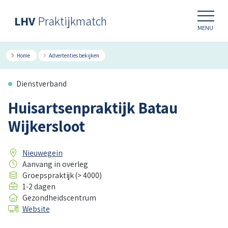
LHV
Praktijkmatch
MENU
Home
Advertenties bekijken
Dienstverband
Huisartsenpraktijk Batau
Wijkersloot
Nieuwegein
Aanvang in overleg
Groepspraktijk (> 4000)
1-2 dagen
Gezondheidscentrum
Website