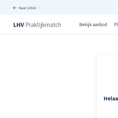
Naar LHV.nl
LHV
Praktijkmatch
Bekijk aanbod
P
Helaa