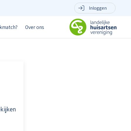
Inloggen
jkmatch?
Over ons
ekijken